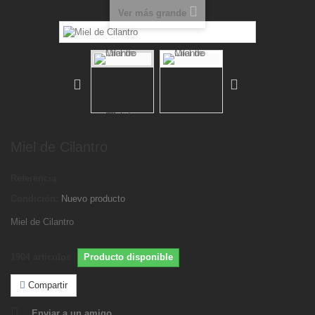
Ver más grande
Miel de Cilantro
Referencia
Condición:
Nuevo producto
Miel de Cilantro
1904
artículos
Producto disponible
Compartir
Enviar a un amigo