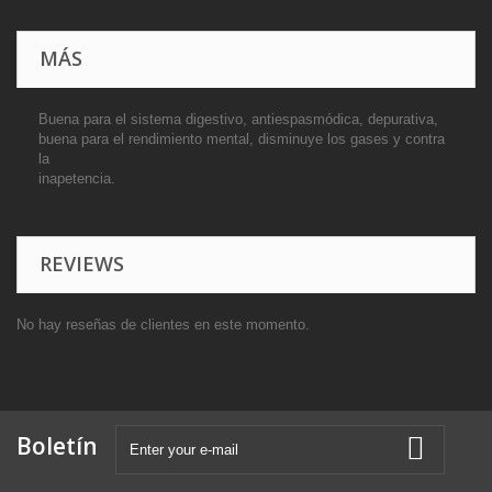
MÁS
Buena para el sistema digestivo, antiespasmódica, depurativa,
buena para el rendimiento mental, disminuye los gases y contra
la
inapetencia.
REVIEWS
No hay reseñas de clientes en este momento.
Boletín